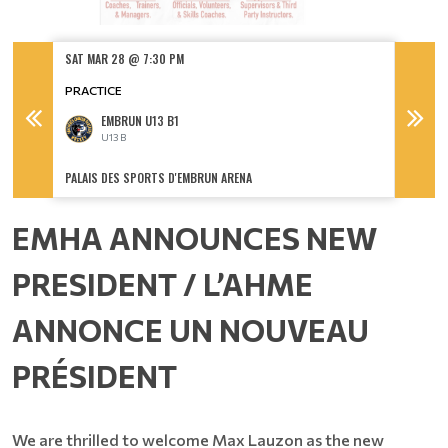
SAT MAR 28 @ 7:30 PM
SUN MA
PRACTICE
EMBRUN U13 B1
U13 B
U
PALAIS DES SPORTS D'EMBRUN ARENA
PALAIS 
EMHA ANNOUNCES NEW
PRESIDENT / L’AHME
ANNONCE UN NOUVEAU
PRÉSIDENT
We are thrilled to welcome Max Lauzon as the new