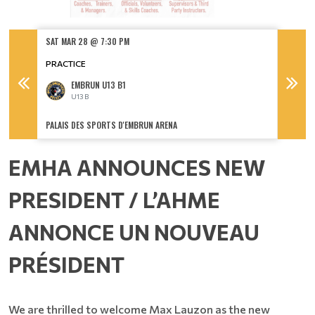
SAT MAR 28 @ 7:30 PM
SUN MA
PRACTICE
EMBRUN U13 B1
U13 B
U
PALAIS DES SPORTS D'EMBRUN ARENA
PALAIS 
EMHA ANNOUNCES NEW
PRESIDENT / L’AHME
ANNONCE UN NOUVEAU
PRÉSIDENT
We are thrilled to welcome Max Lauzon as the new