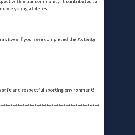
spect within our community. It contributes to
fluence young athletes.
ram
. Even if you have completed the
Activity
 a safe and respectful sporting environment!
******************************************