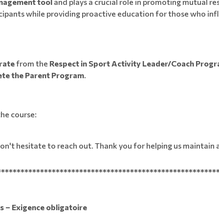
anagement tool
and plays a crucial role in promoting mutual re
icipants while providing proactive education for those who in
rate
from the
Respect in Sport Activity Leader/Coach Prog
lete the Parent Program
.
the course:
on't hesitate to reach out. Thank you for helping us maintain
********************************************************
 – Exigence obligatoire