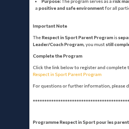
Purpose:
The program serves as a
risk m
a
positive and safe environment
for all part
Important Note
The
Respect in Sport Parent Program
is
sepa
Leader/Coach Program
, you must
still comp
Complete the Program
Click the link below to register and complete 
Respect in Sport Parent Program
For questions or further information, please d
*****************************************
Programme Respect in Sport pour les parents