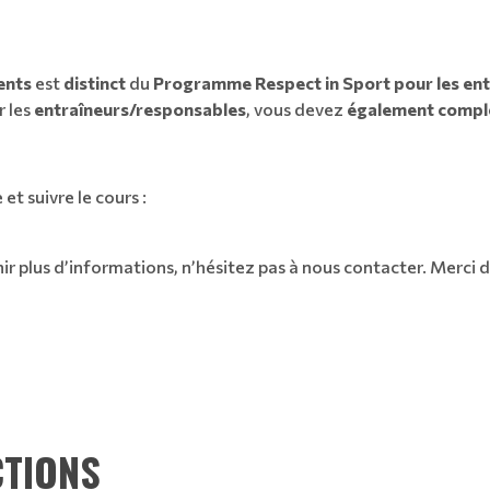
ents
est
distinct
du
Programme Respect in Sport pour les entr
 les
entraîneurs/responsables
, vous devez
également complé
 et suivre le cours :
r plus d’informations, n’hésitez pas à nous contacter. Merci 
CTIONS