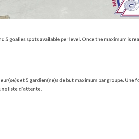
and 5 goalies spots available per level. Once the maximum is rea
joueur(se)s et 5 gardien(ne)s de but maximum par groupe. Une f
une liste d’attente.