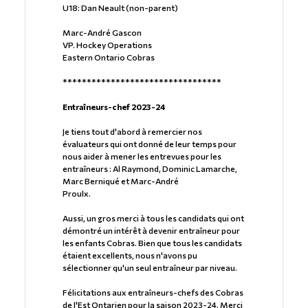
U18: Dan Neault (non-parent)
Marc-André Gascon
VP. Hockey Operations
Eastern Ontario Cobras
*********************************
Entraîneurs-chef 2023-24
Je tiens tout d'abord à remercier nos
évaluateurs qui ont donné de leur temps pour
nous aider à mener les entrevues pour les
entraîneurs : Al Raymond, Dominic Lamarche,
Marc Berniqué et Marc-André
Proulx.
Aussi, un gros merci à tous les candidats qui ont
démontré un intérêt à devenir entraîneur pour
les enfants Cobras. Bien que tous les candidats
étaient excellents, nous n'avons pu
sélectionner qu'un seul entraîneur par niveau.
Félicitations aux entraîneurs-chefs des Cobras
de l'Est Ontarien pour la saison 2023-24. Merci