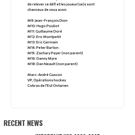
de relever ce défi et les joueur(se)s sont
chanceux de vous avoir.
M9: Jean-François Dion
M10: Hugo Pouliot
M11: Guillaume Doré
M12: Eric Montpetit
M13: Eric Germain
M14: Peter Barton
M15: Zachary Payer (non parent)
M16: Danny Myre
M18: Dan Neault (non parent)
Marc-André Gascon
VP, Opérations hockey
Cobras de l'Est Ontarien
RECENT NEWS