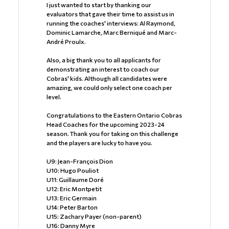
I just wanted to start by thanking our
evaluators that gave their time to assist us in
running the coaches' interviews: Al Raymond,
Dominic Lamarche, Marc Berniqué and Marc-
André Proulx.
Also, a big thank you to all applicants for
demonstrating an interest to coach our
Cobras' kids. Although all candidates were
amazing, we could only select one coach per
level.
Congratulations to the Eastern Ontario Cobras
Head Coaches for the upcoming 2023-24
season. Thank you for taking on this challenge
and the players are lucky to have you.
U9: Jean-François Dion
U10: Hugo Pouliot
U11: Guillaume Doré
U12: Eric Montpetit
U13: Eric Germain
U14: Peter Barton
U15: Zachary Payer (non-parent)
U16: Danny Myre