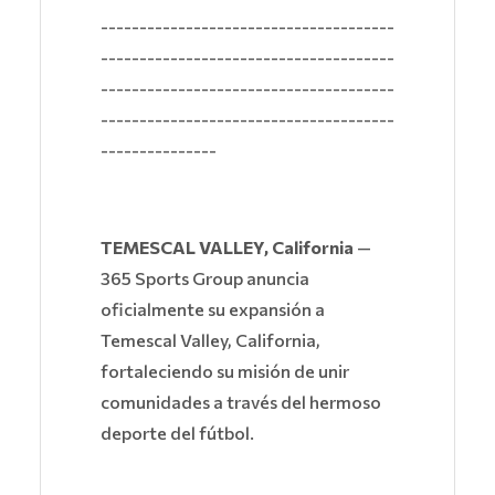
--------------------------------------
--------------------------------------
--------------------------------------
--------------------------------------
---------------
TEMESCAL VALLEY, California
—
365 Sports Group anuncia
oficialmente su expansión a
Temescal Valley, California,
fortaleciendo su misión de unir
comunidades a través del hermoso
deporte del fútbol.