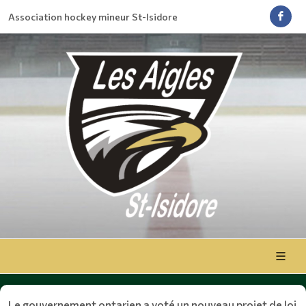
Association hockey mineur St-Isidore
Le gouvernement ontarien a voté un nouveau projet de loi