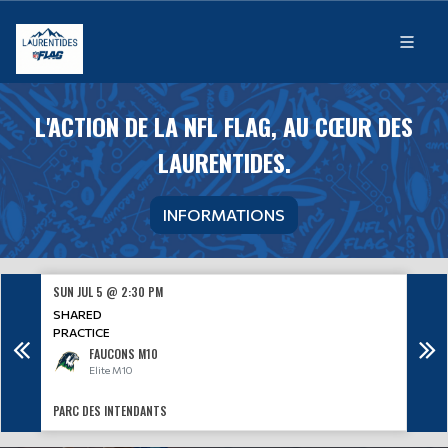
L'ACTION DE LA NFL FLAG, AU CŒUR DES
LAURENTIDES.
INFORMATIONS
SUN JUL 5 @ 2:30 PM
SUN J
SHARED
SHA
PRACTICE
PRAC
FAUCONS M10
Elite M10
PARC DES INTENDANTS
PARC